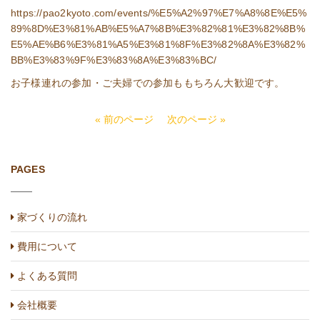
https://pao2kyoto.com/events/%E5%A2%97%E7%A8%8E%E5%
89%8D%E3%81%AB%E5%A7%8B%E3%82%81%E3%82%8B%
E5%AE%B6%E3%81%A5%E3%81%8F%E3%82%8A%E3%82%
BB%E3%83%9F%E3%83%8A%E3%83%BC/
お子様連れの参加・ご夫婦での参加ももちろん大歓迎です。
« 前のページ
次のページ »
PAGES
家づくりの流れ
費用について
よくある質問
会社概要