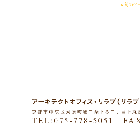
« 前のペ
COPYRIGHTS © 2015 LILOVE ARCHITECT OFFICE ALL RIG