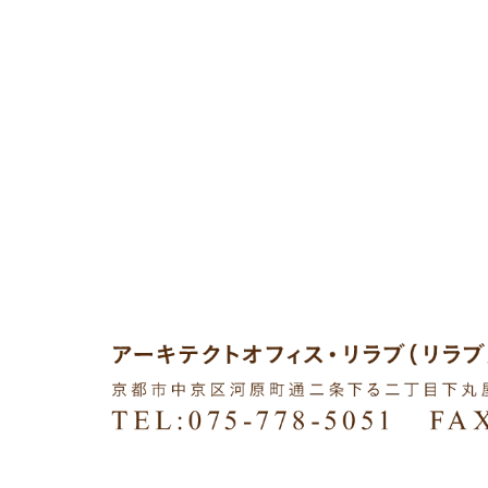
COPYRIGHTS © 2015 LILOVE ARCHITECT OFFICE ALL RIG