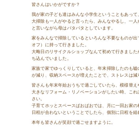
皆さんはいかがですか？
我が家の子ども達はみんな小学生ということもあって
大掃除も一人がやると言ったら、みんなやるし、一人が
と言いながら母はバタバタとしています。
家をみんなで掃除しているといろんな不要なものが出
オフ）に持って行きました。
大晦日のリサイクルショップなんて初めて行きました
ち込んでいました。
家族で家でゆっくりしていると、年末掃除したのも嘘
が減り、収納スペースが増えたことで、ストレスは減
皆さんも年末年始おうちで過ごしていたら、模様替え
大きなリフォーム・リノベーションがしたい時、これ
さい。
子育てホッとスペースぱおぱおでは、月に一回お家の
日程が合わないということでしたら、個別に日程を組
本年も皆さんが笑顔で過ごせますように。