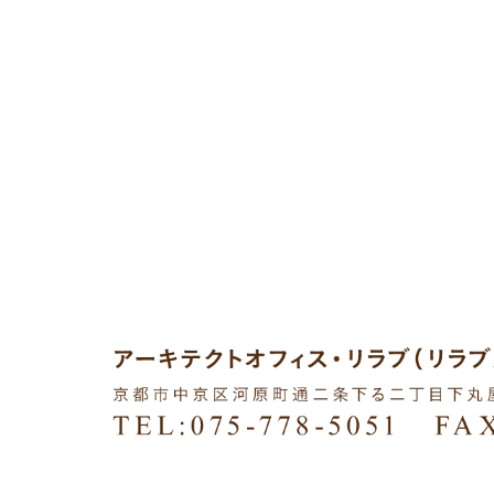
COPYRIGHTS © 2015 LILOVE ARCHITECT OFFICE ALL RIG