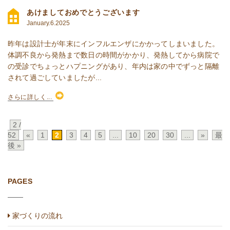
あけましておめでとうございます
January.6.2025
昨年は設計士が年末にインフルエンザにかかってしまいました。
体調不良から発熱まで数日の時間がかかり、発熱してから病院で
の受診でちょっとハプニングがあり、年内は家の中でずっと隔離
されて過ごしていましたが...
さらに詳しく...
2 /
52
«
1
2
3
4
5
...
10
20
30
...
»
最
後 »
PAGES
家づくりの流れ