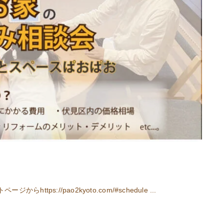
s://pao2kyoto.com/#schedule ...